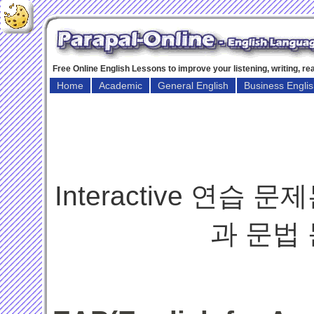
Free Online English Lessons to improve your listening, writing, r
Home
Academic
General English
Business Engli
Interactive 연습 
과 문법